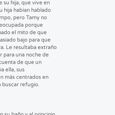
de su hija, que vive en
u hija habían hablado
iempo, pero Tamy no
reocupada porque
ado el mito de que
asiado bajo para que
a. Le resultaba extraño
or para una noche de
 cuenta de que un
a ella, sus
n más centrados en
 buscar refugio.
 su baño y al principio