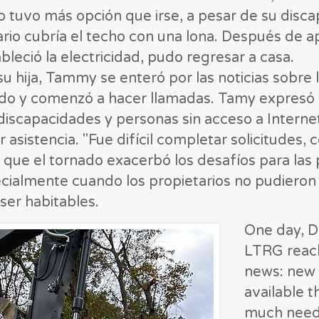
o tuvo más opción que irse, a pesar de su disc
tario cubría el techo con una lona. Después d
leció la electricidad, pudo regresar a casa.
u hija, Tammy se enteró por las noticias sobre l
ado y comenzó a hacer llamadas. Tamy expresó 
iscapacidades y personas sin acceso a Internet
asistencia. "Fue difícil completar solicitudes, 
 que el tornado exacerbó los desafíos para las
cialmente cuando los propietarios no pudieron
ser habitables.
One day, 
LTRG reach
news: new
available t
much neede