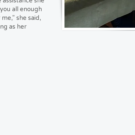
e assistance she
 you all enough
 me,” she said,
ing as her
Horario de atención:
8:00 am – 4:00 pm
Lunes – Viernes
co
DIRECCIÓN:
Sede de LTRG
Calle Luisa 1365
Mayfield, Kentucky 42066