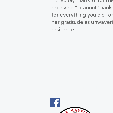
incredibly thankful for th
received. “I cannot thank
for everything you did for
her gratitude as unwaver
resilience.
Conéctate con
nosotros
270-247-5022
info@recovermayfieldgraves.
m