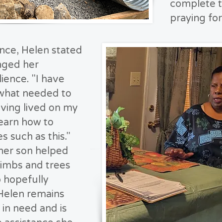
complete t
praying for
ence, Helen stated
nged her
lience. "I have
 what needed to
aving lived on my
learn how to
s such as this."
 her son helped
limbs and trees
o hopefully
 Helen remains
in need and is