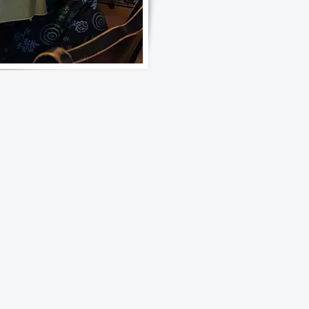
info@recovermay
fieldgraves.com