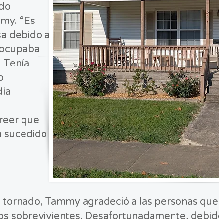
odo
mmy. “Es
asa debido a
eocupaba
 Tenía
o
día
reer que
a sucedido
al tornado, Tammy agradeció a las personas qu
os sobrevivientes. Desafortunadamente, debido