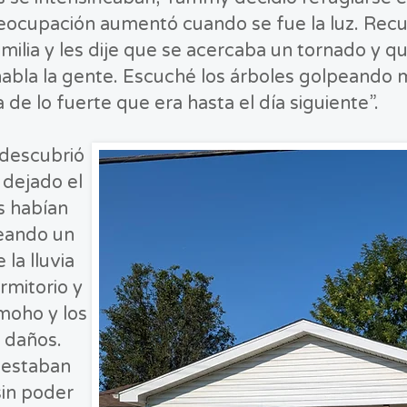
eocupación aumentó cuando se fue la luz. Recu
milia y les dije que se acercaba un tornado y q
habla la gente. Escuché los árboles golpeando m
de lo fuerte que era hasta el día siguiente”.
 descubrió
 dejado el
s habían
reando un
la lluvia
ormitorio y
moho y los
 daños.
 estaban
sin poder