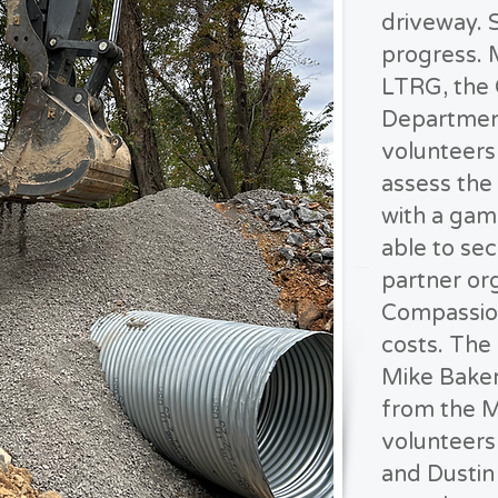
driveway. 
progress.
LTRG, the
Departmen
volunteers
assess th
with a ga
able to se
partner or
Compassion
costs. The
Mike Bake
from the 
volunteers
and Dustin