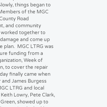
Slowly, things began to
 Members of the MGC
 County Road
t, and community
 worked together to
e damage and come up
me plan. MGC LTRG was
cure funding from a
ganization, Week of
, to cover the repair
 day finally came when
r and James Burgess
MGC LTRG and local
 Keith Lowry, Pete Clark,
 Green, showed up to