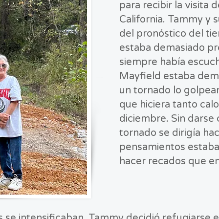
para recibir la visita 
California. Tammy y s
del pronóstico del t
estaba demasiado p
siempre había escuch
Mayfield estaba dem
un tornado lo golpear
que hiciera tanto cal
diciembre. Sin darse
tornado se dirigía haci
pensamientos estaba
hacer recados que en
 se intensificaban, Tammy decidió refugiarse en