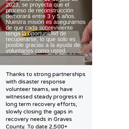
2023, se proyecta que el
proceso de reconstrucción
demorará entre 3 y 5 años.
Nuestra misión es asegurarnos
de que cada sobreviviente
tenga la oportunidad de
recuperarse, lo que solo es
posible gracias a la ayuda de
voluntarios como usted.
Thanks to strong partnerships
with disaster response
volunteer teams, we have
witnessed steady progress in
long term recovery efforts,
slowly closing the gaps in
recovery needs in Graves
County. To date 2,500+